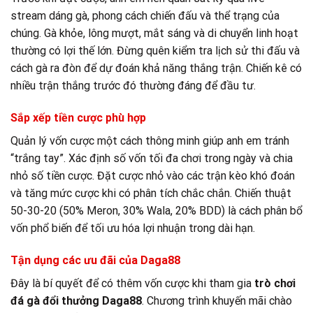
stream dáng gà, phong cách chiến đấu và thể trạng của
chúng. Gà khỏe, lông mượt, mắt sáng và di chuyển linh hoạt
thường có lợi thế lớn. Đừng quên kiểm tra lịch sử thi đấu và
cách gà ra đòn để dự đoán khả năng thắng trận. Chiến kê có
nhiều trận thắng trước đó thường đáng để đầu tư.
Sắp xếp tiền cược phù hợp
Quản lý vốn cược một cách thông minh giúp anh em tránh
“trắng tay”. Xác định số vốn tối đa chơi trong ngày và chia
nhỏ số tiền cược. Đặt cược nhỏ vào các trận kèo khó đoán
và tăng mức cược khi có phân tích chắc chắn. Chiến thuật
50-30-20 (50% Meron, 30% Wala, 20% BDD) là cách phân bổ
vốn phổ biến để tối ưu hóa lợi nhuận trong dài hạn.
Tận dụng các ưu đãi của Daga88
Đây là bí quyết để có thêm vốn cược khi tham gia
trò chơi
đá gà đổi thưởng Daga88
. Chương trình khuyến mãi chào