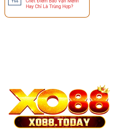
Chết Điềm Báo Vận Mệnh
Th6
Hay Chỉ Là Trùng Hợp?