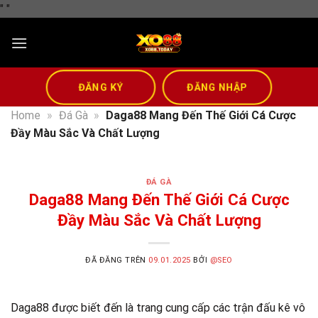
Chuyển
"
"
đến
nội
dung
ĐĂNG KÝ
ĐĂNG NHẬP
Home
»
Đá Gà
»
Daga88 Mang Đến Thế Giới Cá Cược
Đầy Màu Sắc Và Chất Lượng
ĐÁ GÀ
Daga88 Mang Đến Thế Giới Cá Cược
Đầy Màu Sắc Và Chất Lượng
ĐÃ ĐĂNG TRÊN
09.01.2025
BỞI
@SEO
Daga88 được biết đến là trang cung cấp các trận đấu kê vô