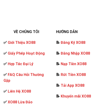
VỀ CHÚNG TÔI
HƯỚNG DẪN
✅
Giới Thiệu XO88
📝
Đăng Ký XO88
✅
Giấy Phép Hoạt Động
📝
Đăng Nhập XO88
✅
Hợp Tác Đại Lý
📝
Nạp Tiền XO88
✅
FAQ Câu Hỏi Thường
📝
Rút Tiền XO88
Gặp
📝
Tải App XO88
✅
Liên Hệ XO88
📝
Khuyến mãi XO88
✅
XO88 Lừa Đảo