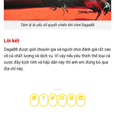
Tâm lý là yếu tố quyết chiến khi chơi Daga88.
Lời kết
Daga88 được giới chuyên gia và người chơi đánh giá rất cao
về cả chất lượng và dịch vụ. Vì vậy nếu yêu thích thể loại cá
cược đầy kịch tính và hấp dẫn này thì anh em đừng bỏ qua
địa chỉ này.