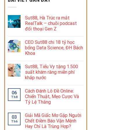
BÀI VIẾT GẦN ĐÂY
Sut88, Hà Trúc ra mắt
RealTalk – chuỗi podcast
đối thoại Gen Z
CEO Sut88 chi 18 tỷ học
bổng Data Science, ĐH Bách
Khoa
Sut88, Tiểu Vy tặng 1.500
suất khám răng miễn phí
khắp nước
Cách Đánh Lô Đề Online:
06
Chiến Thuật, Mẹo Cược Và
Th8
Tỷ Lệ Thắng
Giải Mã Giấc Mơ Gặp Người
03
Chết Điềm Báo Vận Mệnh
Th6
Hay Chỉ Là Trùng Hợp?