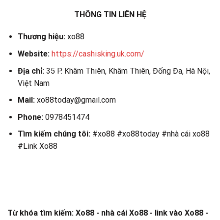
THÔNG TIN LIÊN HỆ
Thương hiệu:
xo88
Website:
https://cashisking.uk.com/
Địa chỉ:
35 P. Khâm Thiên, Khâm Thiên, Đống Đa, Hà Nội,
Việt Nam
Mail:
xo88today@gmail.com
Phone:
0978451474
Tìm kiếm chúng tôi:
#xo88 #xo88today #nhà cái xo88
#Link Xo88
Từ khóa tìm kiếm: Xo88 - nhà cái Xo88 - link vào Xo88 -