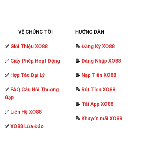
VỀ CHÚNG TÔI
HƯỚNG DẪN
✅
Giới Thiệu XO88
📝
Đăng Ký XO88
✅
Giấy Phép Hoạt Động
📝
Đăng Nhập XO88
✅
Hợp Tác Đại Lý
📝
Nạp Tiền XO88
✅
FAQ Câu Hỏi Thường
📝
Rút Tiền XO88
Gặp
📝
Tải App XO88
✅
Liên Hệ XO88
📝
Khuyến mãi XO88
✅
XO88 Lừa Đảo