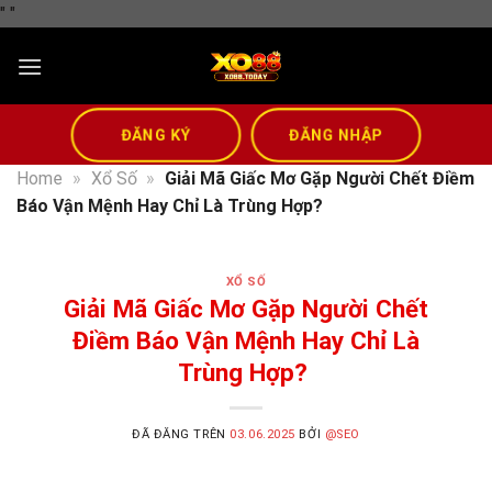
Chuyển
"
"
đến
nội
dung
ĐĂNG KÝ
ĐĂNG NHẬP
Home
»
Xổ Số
»
Giải Mã Giấc Mơ Gặp Người Chết Điềm
Báo Vận Mệnh Hay Chỉ Là Trùng Hợp?
XỔ SỐ
Giải Mã Giấc Mơ Gặp Người Chết
Điềm Báo Vận Mệnh Hay Chỉ Là
Trùng Hợp?
ĐÃ ĐĂNG TRÊN
03.06.2025
BỞI
@SEO