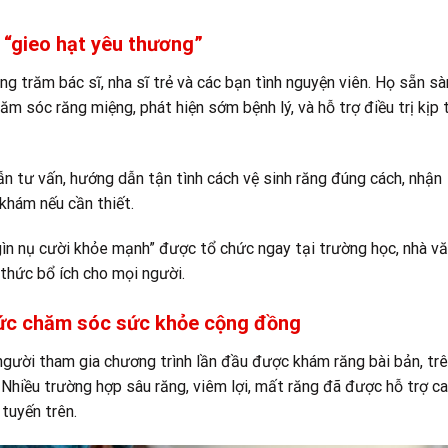
h “gieo hạt yêu thương”
 trăm bác sĩ, nha sĩ trẻ và các bạn tình nguyện viên. Họ sẵn s
m sóc răng miệng, phát hiện sớm bệnh lý, và hỗ trợ điều trị kịp 
ẫn tư vấn, hướng dẫn tận tình cách vệ sinh răng đúng cách, nhận
khám nếu cần thiết.
 gìn nụ cười khỏe mạnh” được tổ chức ngay tại trường học, nhà v
n thức bổ ích cho mọi người.
hức chăm sóc sức khỏe cộng đồng
gười tham gia chương trình lần đầu được khám răng bài bản, tr
 Nhiều trường hợp sâu răng, viêm lợi, mất răng đã được hỗ trợ c
 tuyến trên.