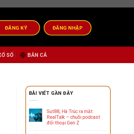
ĐĂNG KÝ
ĐĂNG NHẬP
XỔ SỐ
BẮN CÁ
BÀI VIẾT GẦN ĐÂY
Sut88, Hà Trúc ra mắt
RealTalk – chuỗi podcast
đối thoại Gen Z