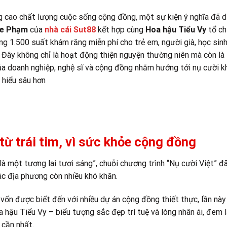
ng cao chất lượng cuộc sống cộng đồng, một sự kiện ý nghĩa đã d
e Phạm
của
nhà cái Sut88
kết hợp cùng
Hoa hậu Tiểu Vy
tổ c
ng 1.500 suất khám răng miễn phí cho trẻ em, người già, học sinh
. Đây không chỉ là hoạt động thiện nguyện thường niên mà còn là
a doanh nghiệp, nghệ sĩ và cộng đồng nhằm hướng tới nụ cười k
 hiểu sâu hơn
từ trái tim, vì sức khỏe cộng đồng
à một tương lai tươi sáng”, chuỗi chương trình “Nụ cười Việt” đ
ác địa phương còn nhiều khó khăn.
vốn được biết đến với nhiều dự án cộng đồng thiết thực, lần này
a hậu Tiểu Vy – biểu tượng sắc đẹp trí tuệ và lòng nhân ái, đem l
 cần nhất.