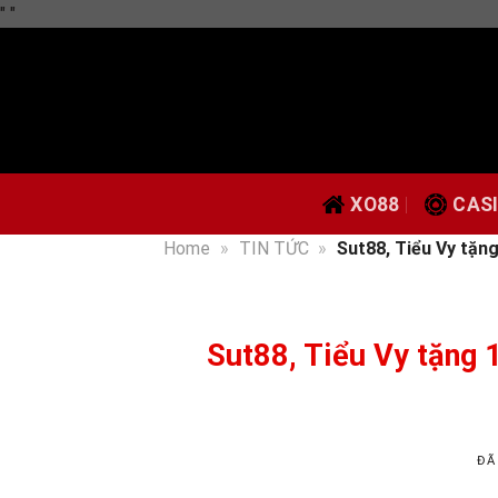
Chuyển
"
"
đến
nội
dung
XO88
CAS
Home
»
TIN TỨC
»
Sut88, Tiểu Vy tặn
Sut88, Tiểu Vy tặng 
ĐÃ