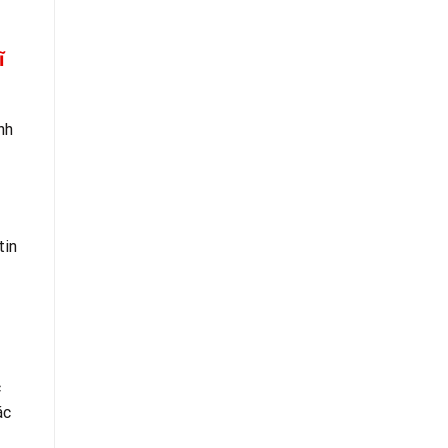
ĩ
nh
tin
c
ác