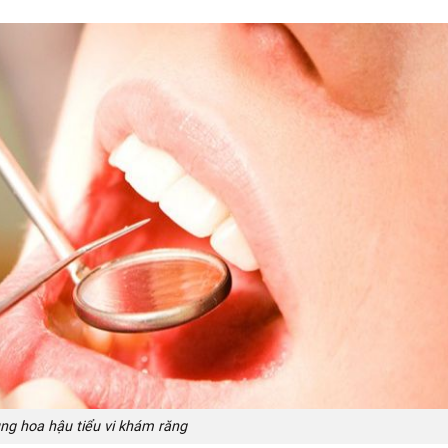
ng hoa hậu tiểu vi khám răng