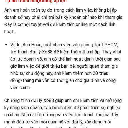
Tự do thoải mái,không áp lực
Anh em hoàn toàn tự do trong cách làm việc, không bị áp
doanh số hay phải chi trả bất kỳ khoản phí nào khi tham gia.
Đây là cơ hội tuyệt vời để kiếm tiền online một cách linh
hoạt.
Ví dụ: Anh Hoàn, một nhân viên văn phòng tại TP.HCM,
trở thành đại lý Xo88 để kiếm thêm thu nhập. Thay vì bị
áp lực doanh số, anh có thể linh hoạt dành thời gian sau
giờ làm việc để giới thiệu bạn bè, người quen tham gia.
Nhờ sự chủ động này, anh kiếm thêm hơn 20 triệu
đồng/tháng mà vẫn có thời gian cho gia đình và công
việc chính.
Chương trình đại lý Xo88 giúp anh em kiếm tiền và mở rộng
kỹ năng kinh doanh, tạo bước đệm để phát triển sự nghiệp
cá nhân. Nhà cái tập trung vào việc tạo doanh thu mà đẩy
mạnh đầu tư vào mối quan hệ với đại lý, xây dựng môi