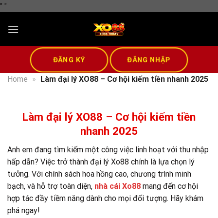
Chuyển
"
"
đến
nội
dung
ĐĂNG KÝ
ĐĂNG NHẬP
Home
»
Làm đại lý XO88 – Cơ hội kiếm tiền nhanh 2025
Làm đại lý XO88 – Cơ hội kiếm tiền
nhanh 2025
Anh em đang tìm kiếm một công việc linh hoạt với thu nhập
hấp dẫn? Việc trở thành đại lý Xo88 chính là lựa chọn lý
tưởng. Với chính sách hoa hồng cao, chương trình minh
bạch, và hỗ trợ toàn diện,
nhà cái Xo88
mang đến cơ hội
hợp tác đầy tiềm năng dành cho mọi đối tượng. Hãy khám
phá ngay!