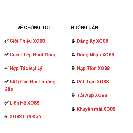
VỀ CHÚNG TÔI
HƯỚNG DẪN
✅
Giới Thiệu XO88
📝
Đăng Ký XO88
✅
Giấy Phép Hoạt Động
📝
Đăng Nhập XO88
✅
Hợp Tác Đại Lý
📝
Nạp Tiền XO88
✅
FAQ Câu Hỏi Thường
📝
Rút Tiền XO88
Gặp
📝
Tải App XO88
✅
Liên Hệ XO88
📝
Khuyến mãi XO88
✅
XO88 Lừa Đảo