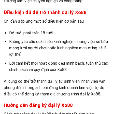
trường làm việc chuyên nghiệp và công bằng.
Điều kiện đủ để trở thành đại lý Xo88
Chỉ cần đáp ứng một số điều kiện cơ bản sau:
Độ tuổi phải trên 18 tuổi.
Không yêu cầu quá nhiều kinh nghiệm nhưng việc sở hữu
mạng lưới người chơi hoặc kinh nghiệm marketing sẽ là
lợi thế.
Lời cam kết mọi hoạt động đều minh bạch, tuân thủ các
chính sách và quy định của Xo88.
Ai cũng có thể trở thành đại lý từ sinh viên, nhân viên văn
phòng đến nhưng anh em đang kinh doanh làm việc tự do
điều có thể đăng ký tham gia chương trình đại lý Xo88.
Hướng dẫn đăng ký đại lý Xo88