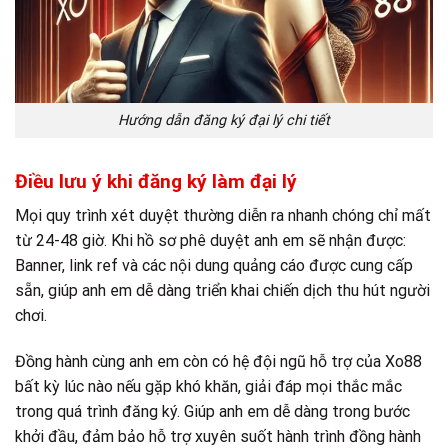
Hướng dẫn đăng ký đại lý chi tiết
Điều lưu ý khi đăng ký làm đại lý
Mọi quy trình xét duyệt thường diễn ra nhanh chóng chỉ mất
từ 24-48 giờ. Khi hồ sơ phê duyệt anh em sẽ nhận được:
Banner, link ref và các nội dung quảng cáo được cung cấp
sẵn, giúp anh em dễ dàng triển khai chiến dịch thu hút người
chơi.
Đồng hành cùng anh em còn có hệ đội ngũ hỗ trợ của Xo88
bất kỳ lúc nào nếu gặp khó khăn, giải đáp mọi thắc mắc
trong quá trình đăng ký. Giúp anh em dễ dàng trong bước
khởi đầu, đảm bảo hỗ trợ xuyên suốt hành trình đồng hành