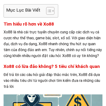
Mục Lục Bài Viết
Tìm hiểu rõ hơn về Xo88
Xo88 là nhà cái trực tuyến chuyên cung cấp các dịch vụ cá
cược như thể thao, game bài, slot, xổ số. Với giao diện hiện
đại, dịch vụ đa dạng, Xo88 nhanh chóng thu hút sự quan
tâm của đông đảo anh em. Tuy nhiên, chính sự nổi tiếng này
cũng khiến nhiều người đặt câu hỏi: Xo88 có uy tín không?
Xo88 có lừa đảo không? 5 tiêu chí khách quan
Để trả lời các câu hỏi giải đáp thắc mắc trên, Xo88 đã dựa
vào nhiều tiêu chí từ người chơi tìm kiếm đưa ra những câu
trả lời.