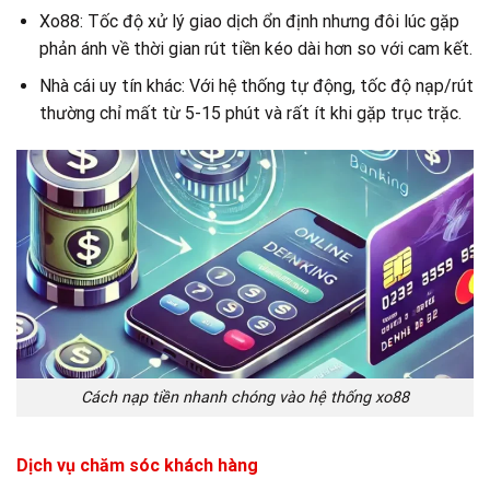
Xo88
: Tốc độ xử lý giao dịch ổn định nhưng đôi lúc gặp
phản ánh về thời gian rút tiền kéo dài hơn so với cam kết.
Nhà cái uy tín khác: Với hệ thống tự động, tốc độ nạp/rút
thường chỉ mất từ 5-15 phút và rất ít khi gặp trục trặc.
Cách nạp tiền nhanh chóng vào hệ thống xo88
Dịch vụ chăm sóc khách hàng