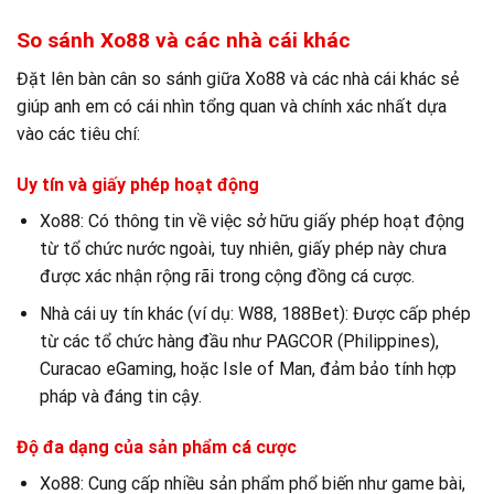
So sánh Xo88 và các nhà cái khác
Đặt lên bàn cân so sánh giữa Xo88 và các nhà cái khác sẻ
giúp anh em có cái nhìn tổng quan và chính xác nhất dựa
vào các tiêu chí:
Uy tín và giấy phép hoạt động
Xo88
: Có thông tin về việc sở hữu giấy phép hoạt động
từ tổ chức nước ngoài, tuy nhiên, giấy phép này chưa
được xác nhận rộng rãi trong cộng đồng cá cược.
Nhà cái uy tín khác (ví dụ: W88, 188Bet): Được cấp phép
từ các tổ chức hàng đầu như PAGCOR (Philippines),
Curacao eGaming, hoặc Isle of Man, đảm bảo tính hợp
pháp và đáng tin cậy.
Độ đa dạng của sản phẩm cá cược
Xo88
: Cung cấp nhiều sản phẩm phổ biến như game bài,