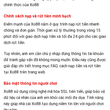
chính thức của Xo88.
Chính sách nạp và rút tiền minh bạch
Điểm mạnh của Xo88 nằm ở quy trình nạp rút tiền nhanh
chóng và đơn giản. Thời gian xử lý thường trong vòng 15
phút đối với giao dịch nạp tiền và tối đa 24 giờ cho các giao
dịch rút tiền.
Tuy nhiên, anh em cần chú ý nhập đúng thông tin tài khoản
để tránh gặp vấn đề không mong muốn. Điều này cũng được
giải đáp chi tiết trong mục FAQ: cách nạp tiền và rút tiền
tại Xo88 trên trang web
Bảo mật thông tin người chơi
Xo88 sử dụng công nghệ mã hóa SSL tiên tiến, giúp bảo vệ
dữ liệu cá nhân của anh em khỏi các mối đe dọa. Tính năng
này giúp nhà cái Xo88 tạo dựng niềm tin lớn với người chơi
lâu năm.