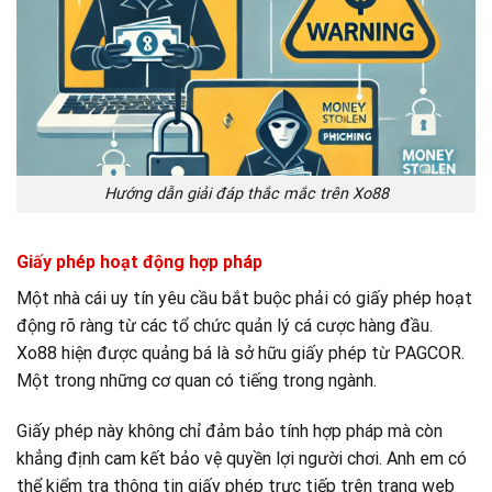
Hướng dẫn giải đáp thắc mắc trên Xo88
Giấy phép hoạt động hợp pháp
Một nhà cái uy tín yêu cầu bắt buộc phải có giấy phép hoạt
động rõ ràng từ các tổ chức quản lý cá cược hàng đầu.
Xo88 hiện được quảng bá là sở hữu giấy phép từ PAGCOR.
Một trong những cơ quan có tiếng trong ngành.
Giấy phép này không chỉ đảm bảo tính hợp pháp mà còn
khẳng định cam kết bảo vệ quyền lợi người chơi. Anh em có
thể kiểm tra thông tin giấy phép trực tiếp trên trang web